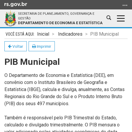
Ir
para
SECRETARIA DE PLANEJAMENTO, GOVERNANÇA E
o
Abrir
Alter
GESTÃO
DEPARTAMENTO DE ECONOMIA E ESTATÍSTICA
conteúdo
a
a
Ir
Início
busca
nave
Inicial
Indicadores
PIB Municipal
para
do
o
conteúdo
Voltar
Imprimir
menu
PIB Municipal
Ir
para
a
O Departamento de Economia e Estatística (DEE), em
busca
convênio com o Instituto Brasileiro de Geografia e
Estatística (IBGE), calcula e divulga, anualmente, as Contas
Regionais do Rio Grande do Sul e o Produto Interno Bruto
(PIB) dos seus 497 municípios.
Também é responsável pelo PIB Trimestral do Estado,
calculado e divulgado trimestralmente. O PIB mensura o
valor adicionado pelas atividades econômicas de dada