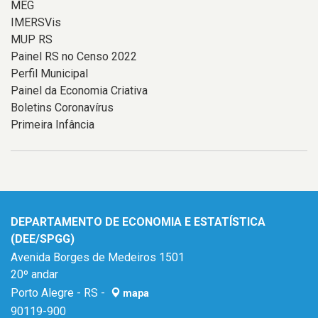
MEG
IMERSVis
MUP RS
Painel RS no Censo 2022
Perfil Municipal
Painel da Economia Criativa
Boletins Coronavírus
Primeira Infância
DEPARTAMENTO DE ECONOMIA E ESTATÍSTICA
(DEE/SPGG)
Avenida Borges de Medeiros 1501
20º andar
Porto Alegre - RS -
mapa
90119-900