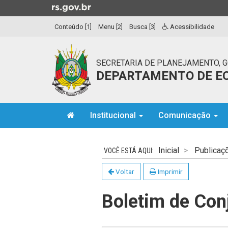
Ir
para
Conteúdo [1]
Menu [2]
Busca [3]
Acessibilidade
o
conteúdo
Ir
SECRETARIA DE PLANEJAMENTO, 
para
DEPARTAMENTO DE EC
o
menu
Ir
Início
para
Institucional
Comunicação
do
a
menu
Início
busca
do
Inicial
Publicaç
conteúdo
Voltar
Imprimir
Boletim de Con