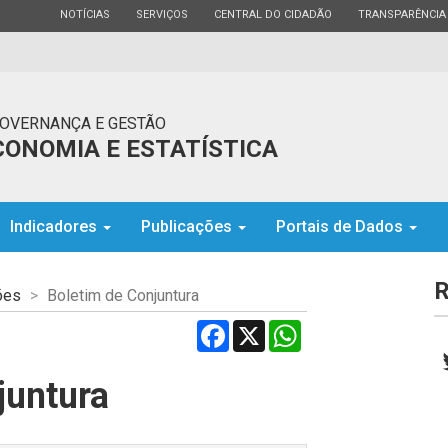
ESTADO
ESTADO
ESTADO
ESTADO
NOTÍCIAS
SERVIÇOS
CENTRAL DO CIDADÃO
TRANSPARÊNCIA
GOVERNANÇA E GESTÃO
ONOMIA E ESTATÍSTICA
Indicadores
Publicações
Portais de Dados
R
ões
Boletim de Conjuntura
Facebook
X
WhatsApp
juntura