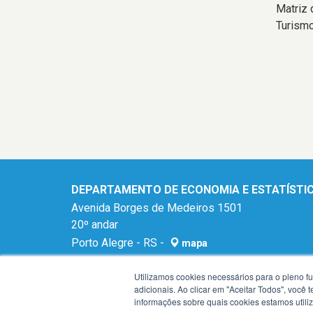
Matriz
Turism
DEPARTAMENTO DE ECONOMIA E ESTATÍSTIC
Avenida Borges de Medeiros 1501
20º andar
Porto Alegre - RS -
mapa
90119-900
Utilizamos cookies necessários para o pleno f
E-mail:
dee@planejamento.rs.gov.br
adicionais. Ao clicar em "Aceitar Todos", você
Fone:
(51) 3288-1196
informações sobre quais cookies estamos util