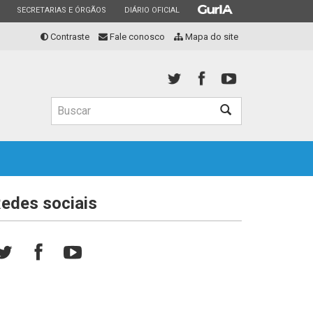
ESTADO
ESTADO
ESTADO
SECRETARIAS E ÓRGÃOS
DIÁRIO OFICIAL
Contraste
Fale conosco
Mapa do site
Buscar
Buscar
edes sociais