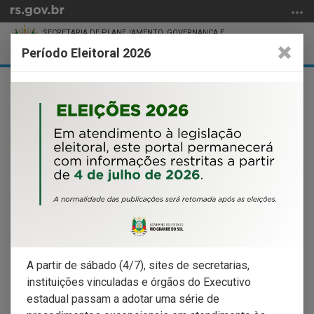
Ir
para
SECRETARIA DE PLANEJAMENTO, GOVERNANÇA E
o
Abrir
Alter
GESTÃO
Período Eleitoral 2026
DEPARTAMENTO DE ECONOMIA E ESTATÍSTICA
conteúdo
a
a
Ir
Início
busca
nave
MAIS NOTÍCIAS
para
do
o
conteúdo
menu
Ir
DataRS
para
a
busca
BI Setorial
Indicadores
A partir de sábado (4/7), sites de secretarias,
instituições vinculadas e órgãos do Executivo
estadual passam a adotar uma série de
Visualiza DEE