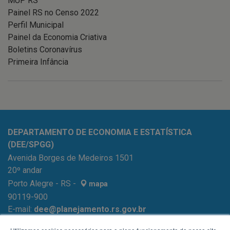
MUP RS
Painel RS no Censo 2022
Perfil Municipal
Painel da Economia Criativa
Boletins Coronavírus
Primeira Infância
DEPARTAMENTO DE ECONOMIA E ESTATÍSTICA
(DEE/SPGG)
Avenida Borges de Medeiros 1501
20º andar
Porto Alegre - RS -
mapa
90119-900
E-mail:
dee@planejamento.rs.gov.br
Fone:
(51) 3288-1196