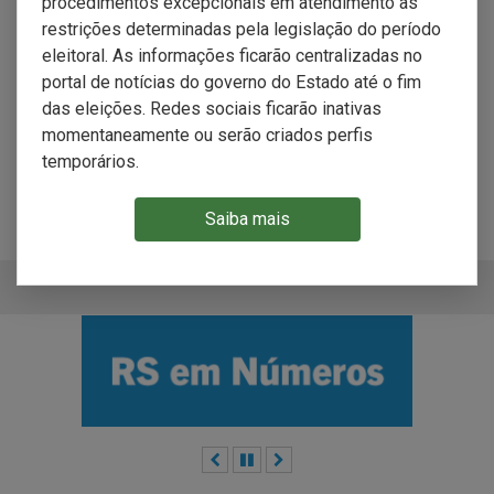
procedimentos excepcionais em atendimento às
restrições determinadas pela legislação do período
eleitoral. As informações ficarão centralizadas no
Perfil Municipal
portal de notícias do governo do Estado até o fim
das eleições. Redes sociais ficarão inativas
momentaneamente ou serão criados perfis
RS no Censo 2022
temporários.
Saiba mais
Anterior
Pausar
Próximo